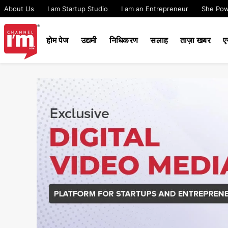
About Us
I am Startup Studio
I am an Entrepreneur
She Po
होम पेज
उद्यमी
निधिकरण
सलाह
ताज़ा खबर
ए