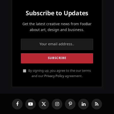
Subscribe to Updates
Get the latest creative news from FooBar
about art, design and business.
By signing up, you agree to the our terms
and our
Privacy Policy
agreement.
Facebook
YouTube
X
Instagram
Pinterest
LinkedIn
RSS
(Twitter)